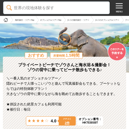
世界の現地体験を探す
海外旅行・ツアーTop
オプショナルツアーTop
タイの海外旅行・ツアー
タイのオプショナルツアー
プー
おすすめ
1.5時間
所要時間:
プライベートビーチでゾウさんと海水浴＆撮影会！
ゾウの背中に乗ってビーチ散歩もできる♪
＼一番人気のオプショナルツアー／
隠れビーチで人懐っこいゾウと遊んで写真撮影会もできる、プーケットな
らではの特別体験プラン！
大きなゾウの背中に乗りながら海を眺めてお散歩することもできます。
★併設された絶景カフェも利用可能
★催行日：毎日
オプション番号：
クチコミ
4.0
HKTEBSBT
2件