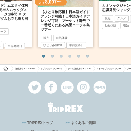
8,007〜
JPY
イド】ムエタイ体験
カオソックジャン
間半＆ムックダス
思議発見ジャング
【ひとり旅応援】日本語ガイド
ジ 1時間 ※ タ
アレンジ可能！日本語ガイドア
グダムお立ち寄り可
観光
グルメ
レンジ可能！プーケット離島で
一番近くにある楽園コーラル島
動物体験
宿泊
ツアー
ポーツ
観光
自然体験
ひとり参加OK
午前発終日
K
午前発終日
海外旅行・ツアーTop
オプショナルツアーTop
タイの海外旅行・ツアー
タイのオプショナルツアー
プー
TRIPREXトップ
よくあるご質問