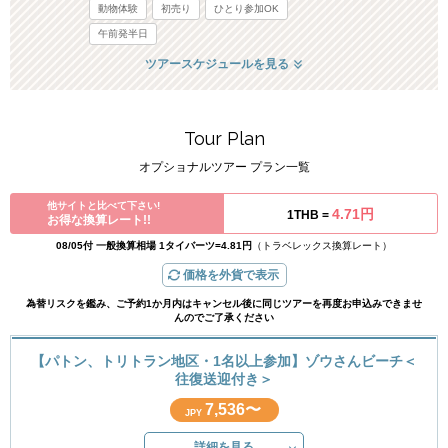
動物体験
初売り
ひとり参加OK
午前発半日
ツアースケジュールを見る
Tour Plan
オプショナルツアー プラン一覧
他サイトと比べて下さい!
4.71円
1THB =
お得な換算レート!!
08/05付 一般換算相場 1タイバーツ=4.81円
（トラベレックス換算レート）
価格を外貨で表示
為替リスクを鑑み、ご予約1か月内はキャンセル後に同じツアーを再度お申込みできませ
んのでご了承ください
【パトン、トリトラン地区・1名以上参加】ゾウさんビーチ＜
往復送迎付き＞
7,536〜
JPY
詳細を見る