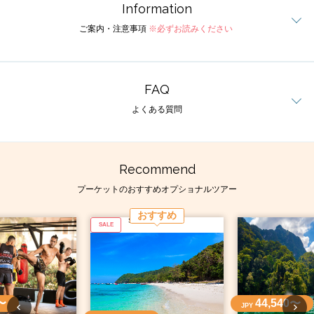
Information
ご案内・注意事項
※必ずお読みください
FAQ
よくある質問
Recommend
プーケットのおすすめオプショナルツアー
おすすめ
SALE
〜
44,540〜
JPY