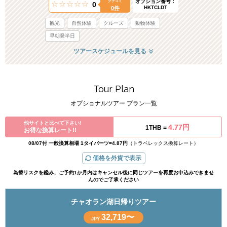
オプション番号：
クチコミ
0
HKTCLDT
0件
観光
自然体験
クルーズ
動物体験
早朝発半日
ツアースケジュールを見る
Tour Plan
オプショナルツアー プラン一覧
他サイトと比べて下さい!
4.77円
1THB =
お得な換算レート!!
08/07付 一般換算相場 1タイバーツ=4.87円
（トラベレックス換算レート）
価格を外貨で表示
為替リスクを鑑み、ご予約1か月内はキャンセル後に同じツアーを再度お申込みできませ
んのでご了承ください
チャオラン湖日帰りツアー
32,719〜
JPY