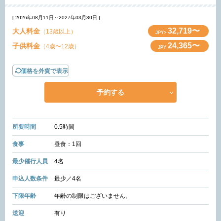
[ 2026年08月11日～2027年03月30日 ]
32,719〜
大人料金
（13歳以上）
JPY>
24,365〜
子供料金
（4歳〜12歳）
JPY
価格を外貨で表示
予約する
所要時間
0.5時間
食事
昼食：1回
最少催行人員
4名
申込人数条件
最少／4名
下限年齢
年齢の制限はございません。
送迎
有り