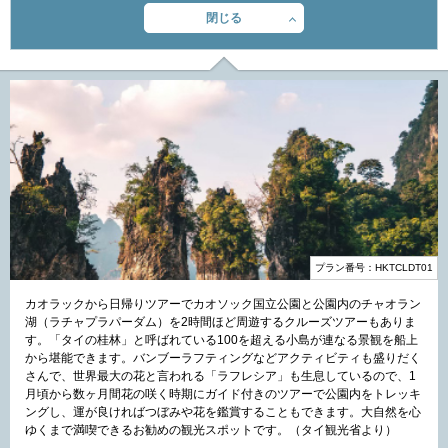
閉じる
プラン番号：HKTCLDT01
カオラックから日帰りツアーでカオソック国立公園と公園内のチャオラン
湖（ラチャプラパーダム）を2時間ほど周遊するクルーズツアーもありま
す。「タイの桂林」と呼ばれている100を超える小島が連なる景観を船上
から堪能できます。バンブーラフティングなどアクティビティも盛りだく
さんで、世界最大の花と言われる「ラフレシア」も生息しているので、1
月頃から数ヶ月間花の咲く時期にガイド付きのツアーで公園内をトレッキ
ングし、運が良ければつぼみや花を鑑賞することもできます。大自然を心
ゆくまで満喫できるお勧めの観光スポットです。（タイ観光省より）