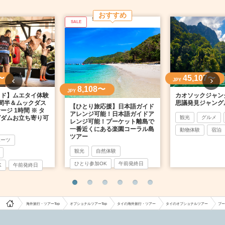
おすすめ
SALE
〜
45,107〜
JPY
8,108〜
JPY
イド】ムエタイ体験
カオソックジャン
間半＆ムックダス
思議発見ジャング
【ひとり旅応援】日本語ガイド
ジ 1時間 ※ タ
アレンジ可能！日本語ガイドア
グダムお立ち寄り可
観光
グルメ
レンジ可能！プーケット離島で
一番近くにある楽園コーラル島
動物体験
宿泊
ツアー
ポーツ
観光
自然体験
ひとり参加OK
午前発終日
K
午前発終日
海外旅行・ツアーTop
オプショナルツアーTop
タイの海外旅行・ツアー
タイのオプショナルツアー
プー