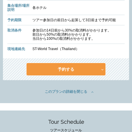
集合場所/場所
各ホテル
説明
予約期限
ツアー参加日の前日から起算して3日前まで予約可能
取消条件
参加日の14日前から30%の取消料がかかります。
前日から50%の取消料がかかります。
当日から100%の取消料がかかります。
現地連絡先
ST-World Travel（Thailand）
予約する
このプランの詳細を閉じる
Tour Schedule
ツアースケジュール