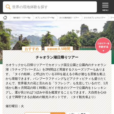
世界の現地体験を探す
海外旅行・ツアーTop
オプショナルツアーTop
タイの海外旅行・ツアー
タイのオプショナルツアー
プー
おすすめ
0.5時間
所要時間:
チャオラン湖日帰りツアー
カオラックから日帰りツアーでカオソック国立公園と公園内のチャオラン
湖（ラチャプラパーダム）を2時間ほど周遊するクルーズツアーもありま
す。「タイの桂林」と呼ばれている100を超える小島が連なる景観を船上
から堪能できます。バンブーラフティングなどアクティビティも盛りだく
さんで、世界最大の花と言われる「ラフレシア」も生息しているので、1月
頃から数ヶ月間花の咲く時期にガイド付きのツアーで公園内をトレッキン
グし、運が良ければつぼみや花を鑑賞することもできます。大自然を心ゆ
くまで満喫できるお勧めの観光スポットです。（タイ観光省より）
催行曜日：火