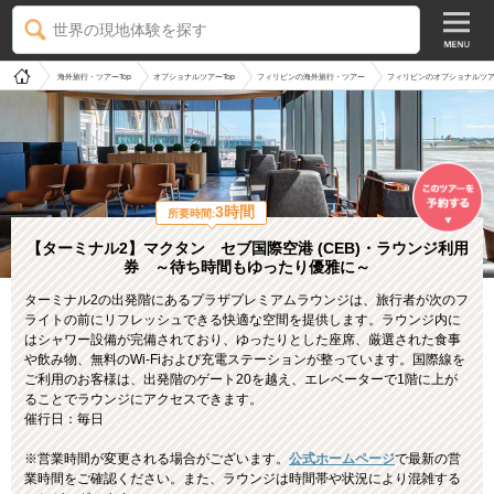
世界の現地体験を探す
海外旅行・ツアーTop
オプショナルツアーTop
フィリピンの海外旅行・ツアー
フィリピンのオプショナルツ
3時間
所要時間:
【ターミナル2】マクタン セブ国際空港 (CEB)・ラウンジ利用
券 ～待ち時間もゆったり優雅に～
ターミナル2の出発階にあるプラザプレミアムラウンジは、旅行者が次のフ
ライトの前にリフレッシュできる快適な空間を提供します。ラウンジ内に
はシャワー設備が完備されており、ゆったりとした座席、厳選された食事
や飲み物、無料のWi-Fiおよび充電ステーションが整っています。国際線を
ご利用のお客様は、出発階のゲート20を越え、エレベーターで1階に上が
ることでラウンジにアクセスできます。
催行日：毎日
※営業時間が変更される場合がございます。
公式ホームページ
で最新の営
業時間をご確認ください。また、ラウンジは時間帯や状況により混雑する