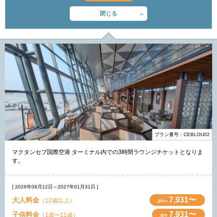
閉じる
プラン番号：CEBLOU02
マクタンセブ国際空港 ターミナル内での3時間ラウンジチケットとなりま
す。
[ 2026年08月12日～2027年01月31日 ]
7,931〜
大人料金
（12歳以上）
JPY>
7,931〜
子供料金
（1歳〜11歳）
JPY