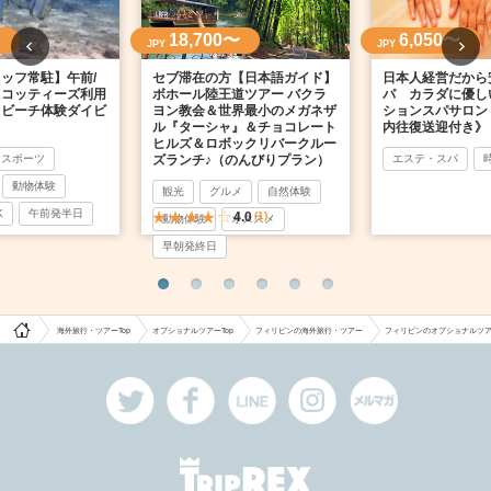
18,700〜
6,050〜
JPY
JPY
ッフ常駐】午前/
セブ滞在の方【日本語ガイド】
日本人経営だから
スコッティーズ利用
ボホール陸王道ツアー バクラ
パ カラダに優し
ラビーチ体験ダイビ
ヨン教会＆世界最小のメガネザ
ションスパサロン
ル『ターシャ』＆チョコレート
内往復送迎付き》
ヒルズ＆ロボックリバークルー
スポーツ
ズランチ♪（のんびりプラン）
エステ・スパ
動物体験
観光
グルメ
自然体験
K
午前発半日
4.0
(1)
動物体験
オススメ
早朝発終日
海外旅行・ツアーTop
オプショナルツアーTop
フィリピンの海外旅行・ツアー
フィリピンのオプショナルツ