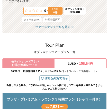
ことがございます。
オプション番号：
クチコミ
0
CEBLOU
0件
ひとり参加OK
時間帯選択可
ツアースケジュールを見る
Tour Plan
オプショナルツアー プラン一覧
他サイトと比べて下さい!
158.64円
1USD =
お得な換算レート!!
08/08付 一般換算相場 1アメリカドル=159.64円
（トラベレックス換算レート）
価格を外貨で表示
為替リスクを鑑み、ご予約1か月内はキャンセル後に同じツアーを再度お申込みできませ
んのでご了承ください
プラザ・プレミアム・ラウンジ３時間プラン（シャワー付き）
7,931〜
JPY