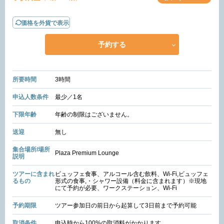
価格を外貨で表示
予約する
所要時間
3時間
申込人数条件
最少／1名
下限年齢
年齢の制限はございません。
送迎
無し
集合場所/場所
Plaza Premium Lounge
説明
ツアーに含まれ
ビュッフェ食事、アルコール含む飲料、Wi-Fi,ビュッフェ
るもの
形式の食事,・シャワー設備（料金に含まれます）※現地
にて予約が必要、ワークステーション、Wi-Fi
予約期限
ツアー参加日の前日から起算して3日前まで予約可能
取消条件
申込時から100%の取消料がかかります。