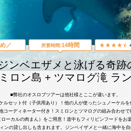
め／
14時間
所要時間:
ジンベエザメと泳げる奇跡の
ミロン島 + ツマログ滝 ラ
■弊社のオスロブツアーは他社様とここが違います。
ーケルセット付（子供用あり）！他の人が使ったシュノーケル
現地コーディネーター付き！スミロンとツマログの組み合わせ
オ（ローカルの肉まん）をご用意！道中もフィリピンフードをお
フィンの貸し出しも含まれます。ジンベイザメと一緒に海中を自