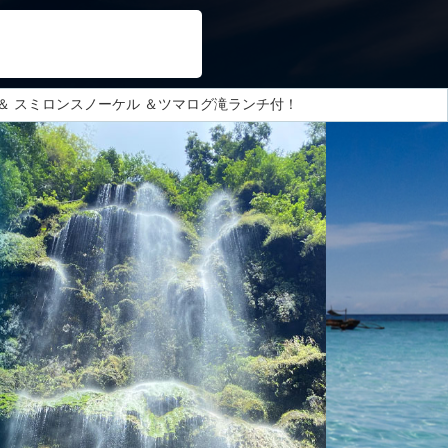
＆ スミロンスノーケル ＆ツマログ滝ランチ付！