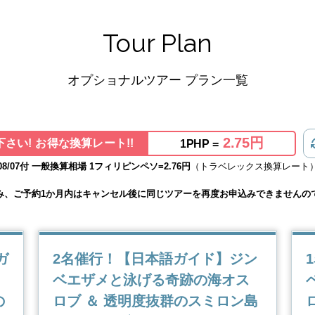
Tour Plan
オプショナルツアー プラン一覧
2.75円
さい! お得な換算レート!!
1PHP =
08/07付 一般換算相場 1フィリピンペソ=2.76円
（トラベレックス換算レート
み、ご予約1か月内はキャンセル後に同じツアーを再度お申込みできませんの
ガ
2名催行！【日本語ガイド】ジン
ベエザメと泳げる奇跡の海オス
の
ロブ ＆ 透明度抜群のスミロン島