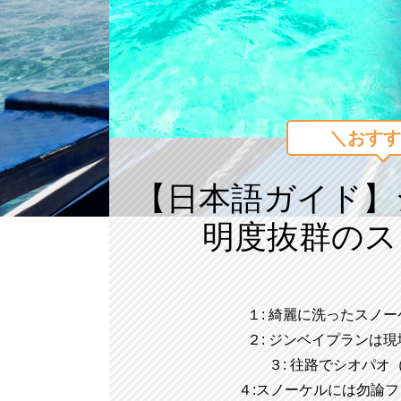
＼おすす
【日本語ガイド】
明度抜群のス
１: 綺麗に洗ったスノ
２: ジンベイプランは
３: 往路でシオパ
４:スノーケルには勿論