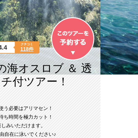
クチコミ
4.4
118件
海オスロブ ＆ 透
ンチ付ツアー！
を使う必要はアリマセン！
で待ち時間を極力カット！
楽しみいただけます。
由自在に泳いでください♪