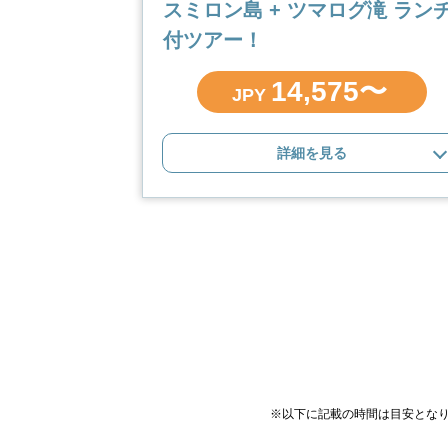
スミロン島 + ツマログ滝 ラン
付ツアー！
14,575〜
JPY
詳細を見る
※以下に記載の時間は目安とな