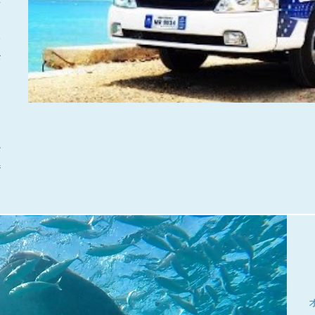
を
レ
お
よ
し
ン
参