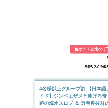
他サイトと比べて下
為替リスクを鑑
4名様以上グループ割 【日本語
イド】ジンベエザメと泳げる奇
跡の海オスロブ ＆ 透明度抜群