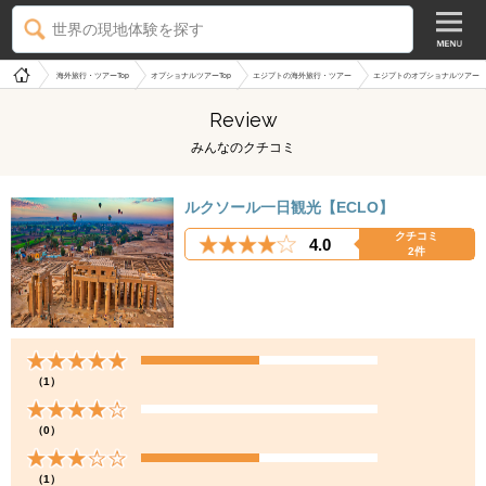
世界の現地体験を探す
海外旅行・ツアーTop
オプショナルツアーTop
エジプトの海外旅行・ツアー
エジプトのオプショナルツアー
Review
みんなのクチコミ
ルクソール一日観光【ECLO】
クチコミ
4.0
2件
（1）
（0）
（1）