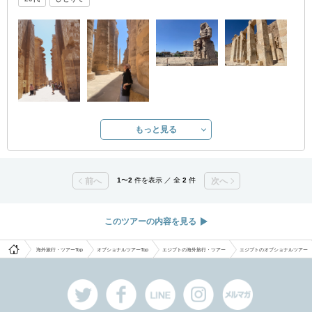
もっと見る
前へ
1
〜
2
件を表示 ／ 全
2
件
次へ
このツアーの内容を見る
海外旅行・ツアーTop
オプショナルツアーTop
エジプトの海外旅行・ツアー
エジプトのオプショナルツアー