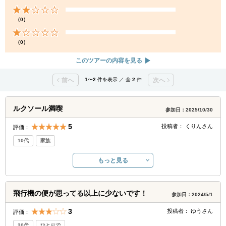
（0）
（0）
このツアーの内容を見る
前へ
1
〜
2
件を表示 ／ 全
2
件
次へ
ルクソール満喫
参加日：2025/10/30
5
投稿者：
くりん
さん
評価：
10代
家族
もっと見る
飛行機の便が思ってる以上に少ないです！
参加日：2024/5/1
3
投稿者：
ゆう
さん
評価：
20代
ひとりで