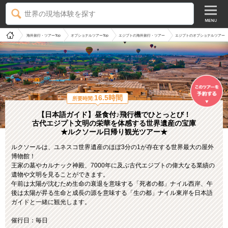
世界の現地体験を探す
海外旅行・ツアーTop
オプショナルツアーTop
エジプトの海外旅行・ツアー
エジプトのオプショナルツアー
16.5時間
所要時間:
【日本語ガイド】昼食付♪飛行機でひとっとび！
古代エジプト文明の栄華を体感する世界遺産の宝庫
★ルクソール日帰り観光ツアー★
ルクソールは、ユネスコ世界遺産のほぼ3分の1が存在する世界最大の屋外
博物館！
王家の墓やカルナック神殿、7000年に及ぶ古代エジプトの偉大なる業績の
遺物や文明を見ることができます。
午前は太陽が沈むため生命の衰退を意味する「死者の都」ナイル西岸、午
後は太陽が昇る生命と成長の源を意味する「生の都」ナイル東岸を日本語
ガイドと一緒に観光します。
催行日：毎日