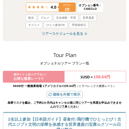
オプション番号：
クチコミ
4.0
CAIECLO
2件
観光
グルメ
文化体験・学習
世界遺産
オススメ
ひとり参加OK
早朝発終日
ツアースケジュールを見る
Tour Plan
オプショナルツアー プラン一覧
他サイトと比べて下さい!
158.64円
1USD =
お得な換算レート!!
08/08付 一般換算相場 1アメリカドル=159.64円
（トラベレックス換算レート）
価格を外貨で表示
為替リスクを鑑み、ご予約1か月内はキャンセル後に同じツアーを再度お申込みできませ
んのでご了承ください
2名以上参加【日本語ガイド】昼食付♪飛行機でひとっとび！古
代エジプト文明の栄華を体感する世界遺産の宝庫ルクソール日