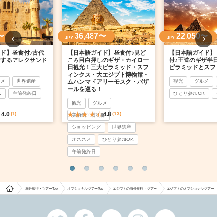
〜
36,487〜
22,050〜
JPY
JPY
ド】昼食付♪古代
【日本語ガイド】昼食付♪見ど
【日本語ガイド】
錯するアレクサンド
ころ目白押しのギザ・カイロ一
付♪王道のギザ半
光
日観光！三大ピラミッド・スフ
ピラミッドとスフ
ィンクス・大エジプト博物館・
ルメ
世界遺産
ムハンマドアリーモスク・バザ
観光
グルメ
ールを巡る！
K
午前発終日
ひとり参加OK
観光
グルメ
4.0
(1)
4.8
(13)
美術館・博物館
ショッピング
世界遺産
オススメ
ひとり参加OK
午前発終日
海外旅行・ツアーTop
オプショナルツアーTop
エジプトの海外旅行・ツアー
エジプトのオプショナルツアー