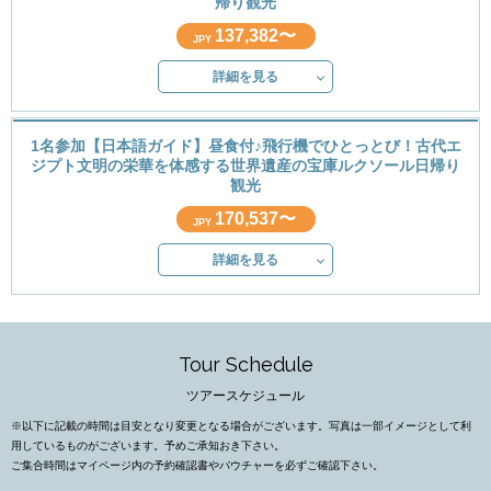
帰り観光
137,382〜
JPY
詳細を見る
1名参加【日本語ガイド】昼食付♪飛行機でひとっとび！古代エ
ジプト文明の栄華を体感する世界遺産の宝庫ルクソール日帰り
観光
170,537〜
JPY
詳細を見る
Tour Schedule
ツアースケジュール
※以下に記載の時間は目安となり変更となる場合がございます。写真は一部イメージとして利
用しているものがございます。予めご承知おき下さい。
ご集合時間はマイページ内の予約確認書やバウチャーを必ずご確認下さい。