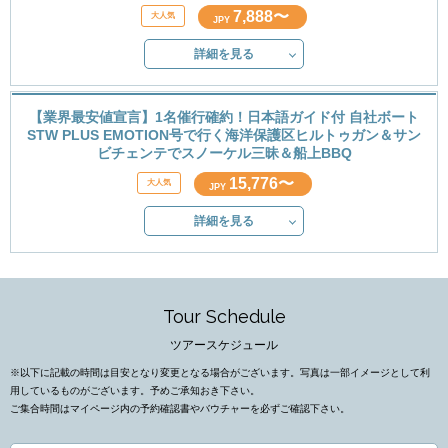
7,888〜
JPY
詳細を見る
【業界最安値宣言】1名催行確約！日本語ガイド付 自社ボート
STW PLUS EMOTION号で行く海洋保護区ヒルトゥガン＆サン
ビチェンテでスノーケル三昧＆船上BBQ
15,776〜
JPY
詳細を見る
Tour Schedule
ツアースケジュール
※以下に記載の時間は目安となり変更となる場合がございます。写真は一部イメージとして利
用しているものがございます。予めご承知おき下さい。
ご集合時間はマイページ内の予約確認書やバウチャーを必ずご確認下さい。