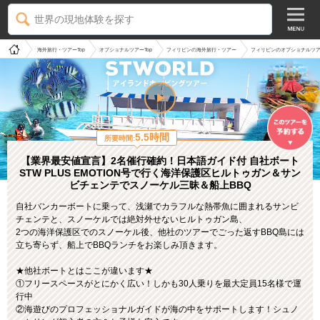
世界の現地体験を探す
海外旅行・ツアーTop
オプショナルツアーTop
フィリピンの海外旅行・ツアー
フィリピンのオプショナルツ
5.5時間
所要時間:
【業界最安値宣言】2名催行確約！日本語ガイド付 自社ボート
STW PLUS EMOTION号で行く海洋保護区ヒルトゥガン＆サン
ビチェンテでスノーケル三昧＆船上BBQ
自社バンカーボートに乗って、浅瀬でカラフルな熱帯魚に囲まれるサンビ
チェンテと、スノーケルでは絶対外せないヒルトゥガン島、
2つの海洋保護区でのスノーケル後、他社のツアーでごった返すBBQ島には
立ち寄らず、船上でBBQランチをお楽しみ頂きます。
★他社ボートとはここが違います★
①フリースペースがとにかく広い！しかも30人乗りを最大定員15名様で運
行中
②海遊びのプロフェッショナルガイドが海の中をサポートします！シュノ