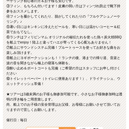
ーケリング初心者の方＆お子様も安心です。
③フィン、もちろん付いてます！皮膚の弱い方はフィンづれ防止で靴下持
参をおススメします。
④フィンを履かしてくれたり、脱がしてくれたりの『フルケアシュノーケ
リング』♪
⑤暑い日にはキンキンに冷えたビールを、寒い日には温かいコーヒー＆紅
茶でおもてなし。
⑥ランチはフィリピンマム オリジナルの秘伝たれを使った熱々炭火焼BBQ
を船上でenjoy！陸上と違ってハエが寄ってくる心配もありません！
⑦船上にサウンドシステム完備！ブルートゥースを使ってお好きな曲をお
楽しみ頂けます。
⑧船上にヨギボークッションも！！ランチの後、港までの帰り道、音楽と
波の音を聞きながら極上の寝落ち体験を。
⑨酔い止め＆ボートコートも完備（ご希望の方はスタッフにお申し付けく
ださい
⑩トイレットペーパー（トイレに便座あります！）、ドライテッシュ、ウ
エットティッシュ常備！
★ツアーは3歳未満のお子様も御参加可能です。小さなお子様御参加時は透
明の浮き輪をご用意致します。
尚、船上でのお子様の安全管理はお父様、お母様にお願いさせて頂いてお
りますので宜しくお願いします。
催行日：毎日