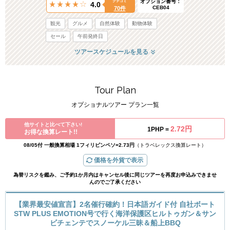
オプション番号：
クチコミ
4.0
CEB04
70件
観光
グルメ
自然体験
動物体験
セール
午前発終日
ツアースケジュールを見る
Tour Plan
オプショナルツアー プラン一覧
他サイトと比べて下さい!
2.72円
1PHP =
お得な換算レート!!
08/05付 一般換算相場 1フィリピンペソ=2.73円
（トラベレックス換算レート）
価格を外貨で表示
為替リスクを鑑み、ご予約1か月内はキャンセル後に同じツアーを再度お申込みできませ
んのでご了承ください
【業界最安値宣言】2名催行確約！日本語ガイド付 自社ボート
STW PLUS EMOTION号で行く海洋保護区ヒルトゥガン＆サン
ビチェンテでスノーケル三昧＆船上BBQ