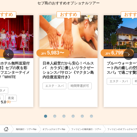
セブ島のおすすめオプショナルツアー
すすめ
おすすめ
おすす
5,983〜
6,799〜
JPY
JPY
内ホテル無料送迎付
日本人経営だから安心！ベルス
ブルーウォーター
の部】セブの夜を彩
パ カラダに優しいリラクゼー
ート内の癒しの空
ーフエンターテイメ
ションスパサロン《マクタン島
スパ』で過ごす贅
「WHITE
内往復送迎付き》
エステ・スパ
エステ・スパ
時間帯選択可
タメ
K
夜発
5.0
(1)
海外旅行・ツアーTop
オプショナルツアーTop
フィリピンの海外旅行・ツアー
フィリピンのオプショナルツ