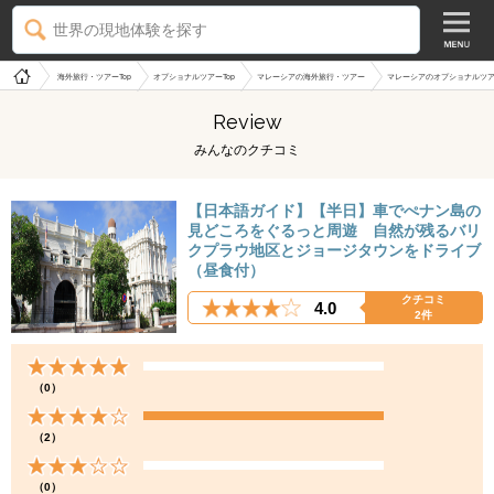
世界の現地体験を探す
海外旅行・ツアーTop
オプショナルツアーTop
マレーシアの海外旅行・ツアー
マレーシアのオプショナルツ
Review
みんなのクチコミ
【日本語ガイド】【半日】車でぺナン島の
見どころをぐるっと周遊 自然が残るバリ
クプラウ地区とジョージタウンをドライブ
（昼食付）
クチコミ
4.0
2件
（0）
（2）
（0）