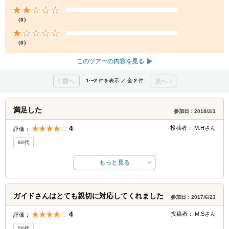
（0）
（0）
このツアーの内容を見る
前へ
1
〜
2
件を表示 ／ 全
2
件
次へ
満足した
参加日：2018/2/1
4
投稿者：
M.H
さん
評価：
60代
もっと見る
ガイドさんはとても親切に対応してくれました
参加日：2017/6/23
4
投稿者：
M.S
さん
評価：
50代