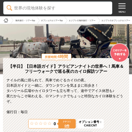
世界の現地体験を探す
海外旅行・ツアーTop
オプショナルツアーTop
エジプトの海外旅行・ツアー
エジプトのオプショナルツアー
4時間
所要時間:
【半日】【日本語ガイド】アラビアンナイトの世界へ！馬車＆
フリーウォークで巡る夜のカイロ探訪ツアー
ナイルの風に揺られて、馬車でめぐるカイロの夜。
日本語ガイドと一緒に、ダウンタウンを気ままに街歩き！
タハリール広場やカイロタワーも立ち寄って、途中でアイス休憩も♪
夜だからこそ味わえる、ロマンチックでちょっと特別なカイロ体験をどう
ぞ。
催行日：毎日
オプション番号：
クチコミ
0
CAIECNT
0件