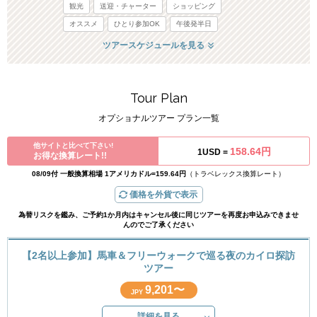
観光
送迎・チャーター
ショッピング
オススメ
ひとり参加OK
午後発半日
ツアースケジュールを見る
Tour Plan
オプショナルツアー プラン一覧
他サイトと比べて下さい!
158.64円
1USD =
お得な換算レート!!
08/09付 一般換算相場 1アメリカドル=159.64円
（トラベレックス換算レート）
価格を外貨で表示
為替リスクを鑑み、ご予約1か月内はキャンセル後に同じツアーを再度お申込みできませ
んのでご了承ください
【2名以上参加】馬車＆フリーウォークで巡る夜のカイロ探訪
ツアー
9,201〜
JPY
詳細を見る