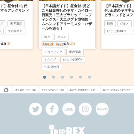
ド】昼食付♪古代
【日本語ガイド】昼食付♪見ど
【日本語ガイド】
錯するアレクサンド
ころ目白押しのギザ・カイロ一
付♪王道のギザ半
光
日観光！三大ピラミッド・スフ
ピラミッドとスフ
ィンクス・大エジプト博物館・
ルメ
世界遺産
ムハンマドアリーモスク・バザ
観光
グルメ
ールを巡る！
K
午前発終日
ひとり参加OK
観光
グルメ
4.0
(1)
4.8
(13)
美術館・博物館
ショッピング
世界遺産
オススメ
ひとり参加OK
午前発終日
海外旅行・ツアーTop
オプショナルツアーTop
エジプトの海外旅行・ツアー
エジプトのオプショナルツアー