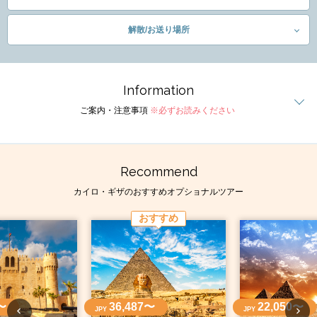
解散/お送り場所
Information
ご案内・注意事項
※必ずお読みください
Recommend
カイロ・ギザのおすすめオプショナルツアー
おすすめ
〜
36,487〜
22,050〜
JPY
JPY