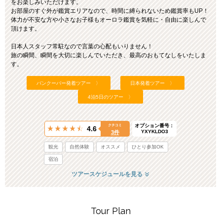
をお楽しみいただけます。
お部屋のすぐ外が鑑賞エリアなので、時間に縛られないため鑑賞率もUP！
体力が不安な方や小さなお子様もオーロラ鑑賞を気軽に・自由に楽しんで
頂けます。
日本人スタッフ常駐なので言葉の心配もいりません！
旅の瞬間、瞬間を大切に楽しんでいただき、最高のおもてなしをいたしま
す。
バンクーバー発着ツアー 〉
日本発着ツアー 〉
4泊5日のツアー 〉
オプション番号：
クチコミ
4.6
YXYKLDO3
3件
観光
自然体験
オススメ
ひとり参加OK
宿泊
ツアースケジュールを見る
Tour Plan