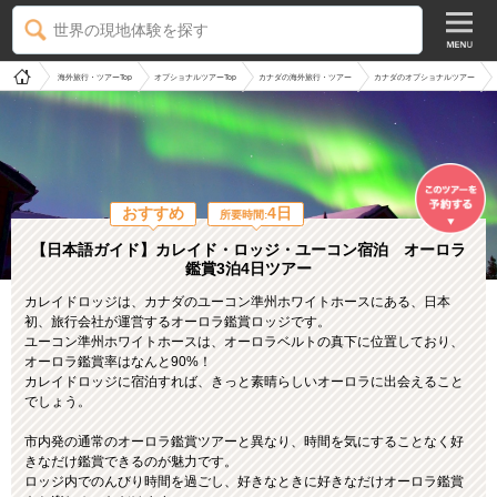
世界の現地体験を探す
海外旅行・ツアーTop
オプショナルツアーTop
カナダの海外旅行・ツアー
カナダのオプショナルツアー
おすすめ
4日
所要時間:
【日本語ガイド】カレイド・ロッジ・ユーコン宿泊 オーロラ
鑑賞3泊4日ツアー
カレイドロッジは、カナダのユーコン準州ホワイトホースにある、日本
初、旅行会社が運営するオーロラ鑑賞ロッジです。
ユーコン準州ホワイトホースは、オーロラベルトの真下に位置しており、
オーロラ鑑賞率はなんと90%！
カレイドロッジに宿泊すれば、きっと素晴らしいオーロラに出会えること
でしょう。
市内発の通常のオーロラ鑑賞ツアーと異なり、時間を気にすることなく好
きなだけ鑑賞できるのが魅力です。
ロッジ内でのんびり時間を過ごし、好きなときに好きなだけオーロラ鑑賞