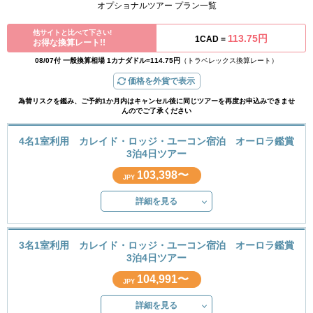
オプショナルツアー プラン一覧
他サイトと比べて下さい!
113.75円
1CAD =
お得な換算レート!!
08/07付 一般換算相場 1カナダドル=114.75円
（トラベレックス換算レート）
価格を外貨で表示
為替リスクを鑑み、ご予約1か月内はキャンセル後に同じツアーを再度お申込みできませ
んのでご了承ください
4名1室利用 カレイド・ロッジ・ユーコン宿泊 オーロラ鑑賞
3泊4日ツアー
103,398〜
JPY
詳細を見る
3名1室利用 カレイド・ロッジ・ユーコン宿泊 オーロラ鑑賞
3泊4日ツアー
104,991〜
JPY
詳細を見る