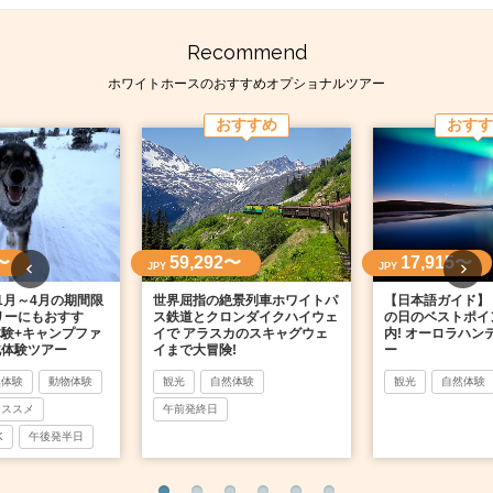
Recommend
ホワイトホースのおすすめオプショナルツアー
おすすめ
おすす
〜
59,292〜
17,915〜
JPY
JPY
1月～4月の期間限
世界屈指の絶景列車ホワイトパ
【日本語ガイド】
リーにもおすす
ス鉄道とクロンダイクハイウェ
の日のベストポイ
験+キャンプファ
イで アラスカのスキャグウェ
内! オーロラハン
北体験ツアー
イまで大冒険!
ー
然体験
動物体験
観光
自然体験
観光
自然体験
オススメ
午前発終日
K
午後発半日